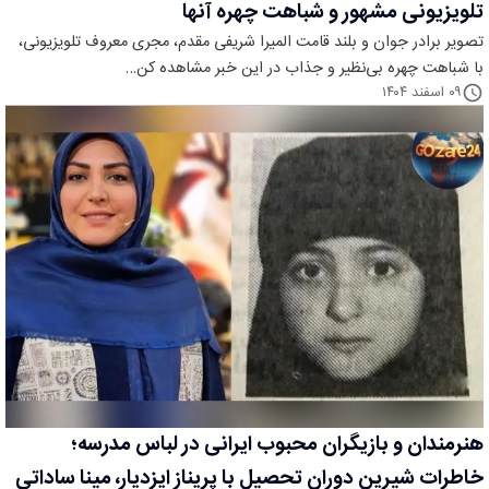
تلویزیونی مشهور و شباهت چهره آنها
تصویر برادر جوان و بلند قامت المیرا شریفی مقدم، مجری معروف تلویزیونی،
با شباهت چهره بی‌نظیر و جذاب در این خبر مشاهده کن…
۰۹ اسفند ۱۴۰۴
هنرمندان و بازیگران محبوب ایرانی در لباس مدرسه؛
خاطرات شیرین دوران تحصیل با پریناز ایزدیار، مینا ساداتی