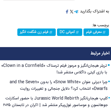
به اشتراک بگذارید :
برچسب ها:
معرفی فیلم
کمپانی DC
فیلم زن شگفت انگیز
اخبار مرتبط
تریلر هیجان‌انگیز و مرموز فیلم ترسناک «Clown in a Cornfield»
با بازی کیتی داگلاس منتشر شد!
چرا دیزنی عنوان «Snow White» را بدون «and the Seven
Dwarfs» انتخاب کرد؟ دلایل جنجالی و تغییرات روایت
کلیپ هیجان‌انگیز Jurassic World Rebirth با حضور اسکارلت
جوهانسون و موساسور غول‌پیکر منتشر شد | اکران در تابستان ۲۰۲۵