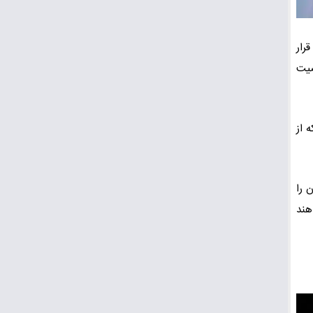
 قرار
صیت
 از
من آن را
هند