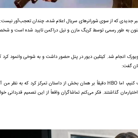
 که در فصل دوم سریال The Last of Us رخ داد، خبر جدیدی که از سوی شورانرهای سریال اعلام شده، چندان تعجب‌آور نیست:
اکنون به طور رسمی توسط کریگ مازن و نیل دراکمن تایید شده است و شخ
یویورک انجام شد. کیتلین دیور در پنل حضور داشت و به شوخی وانمود کرد که
تان گفت:
«مطمئن بودم که شبکه اجازه نمی‌دهد داستان را به این شکل روایت کنیم، اما HBO دقیقاً بر همان بخش از داستان تمرکز کرد که به نظر 
اختیارمان گذاشتند. فکر می‌کنم تماشاگران واقعاً از این تصمیم قدردانی خوا