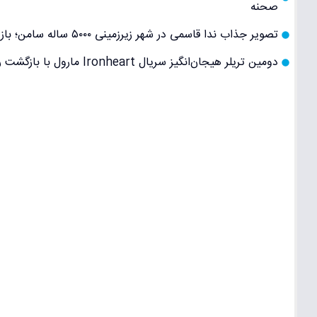
صحنه
تصویر جذاب ندا قاسمی در شهر زیرزمینی ۵۰۰۰ ساله سامن؛ بازیگر «نون خ» در سفر تاریخی و ماجراجویانه
دومین تریلر هیجان‌انگیز سریال Ironheart مارول با بازگشت ریری ویلیامز و ساخت پیشرفته‌ترین زره آیرون‌من