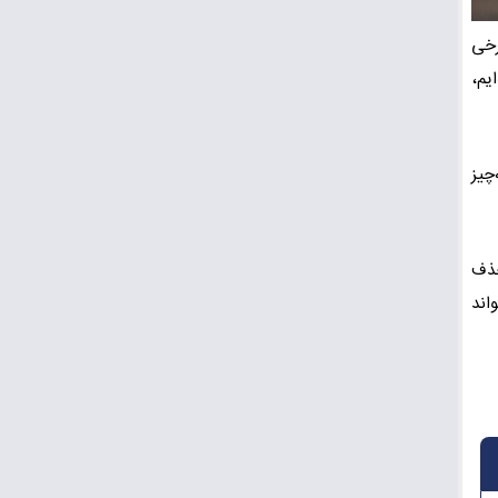
رخی
یم،
چیز
حذف
اند