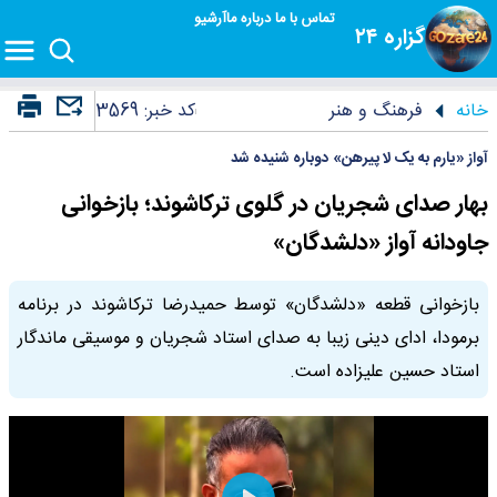
تماس با ما
درباره ما
آرشیو
گزاره ۲۴
خانه
فرهنگ و هنر
کد خبر:
3569
آواز «یارم به یک لا پیرهن» دوباره شنیده شد
بهار صدای شجریان در گلوی ترکاشوند؛ بازخوانی
جاودانه آواز «دلشدگان»
بازخوانی قطعه «دلشدگان» توسط حمیدرضا ترکاشوند در برنامه
برمودا، ادای دینی زیبا به صدای استاد شجریان و موسیقی ماندگار
استاد حسین علیزاده است.