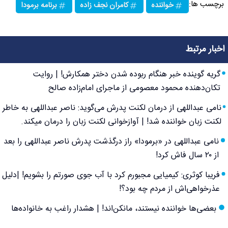
برچسب ها:
خواننده
کامران نجف زاده
برنامه برمودا
اخبار مرتبط
گریه گوینده خبر هنگام ربوده شدن دختر همکارش! | روایت
تکان‌دهنده محمود معصومی از ماجرای امام‌زاده صالح
نامی عبداللهی از درمان لکنت پدرش می‌گوید: ناصر عبداللهی به خاطر
لکنت زبان خواننده شد! | آوازخوانی لکنت زبان را درمان میکند.
نامی عبداللهی در «برمودا» راز درگذشت پدرش ناصر عبداللهی را بعد
از ۲۰ سال فاش کرد!
فریبا کوثری: کیمیایی مجبورم کرد با آب جوی صورتم را بشویم! |دلیل
عذرخواهی‌اش از مردم چه بود؟!
بعضی‌ها خواننده نیستند، مانکن‌اند! | هشدار راغب به خانواده‌ها