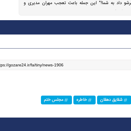
مرشو داد به شما!" این جمله باعث تعجب مهران مدیری و
حاضران شد.
شقایق دهقان
خاطره
مجلس ختم