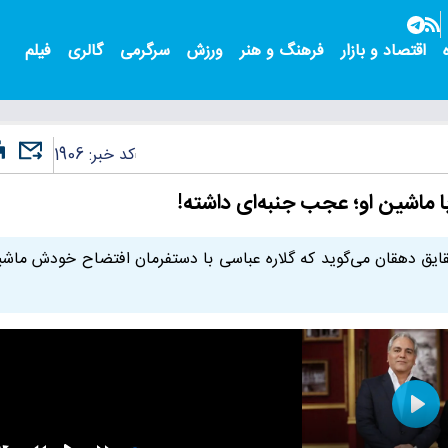
اقتصاد و بازار
فرهنگ و هنر
ورزش
سرگرمی
گالری
فیلم
کد خبر:
1906
 ماشین او؛ عجب جنبه‌ای داشته!
ایق دهقان می‌گوید که گلاره عباسی با دستفرمان افتضاح خودش ماش