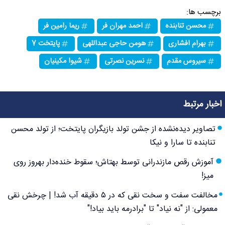
برچسب ها:
محسن تنابنده
احمد مهران فر
ریما رامین فر
بهرام افشاری
هومن حاجی عبداللهی
پایتخت 7
سیروس مقدم
نسرین نصرتی
شیوا مکینیان
اخبار مرتبط
تصاویر دیده‌نشده از جشن تولد بازیگران پایتخت؛ از تولد محسن
تنابنده تا سارا و نیکا
آموزش رقص مازندرانی توسط بهتاش؛ سقوط خنده‌دار بهروز روی
میز!
مخالفت سفت و سخت نقی که در ۵ دقیقه آب شد! | چرخش نقی
معمولی: از "نه نیاد" تا "برادرمه باید بیاد!"