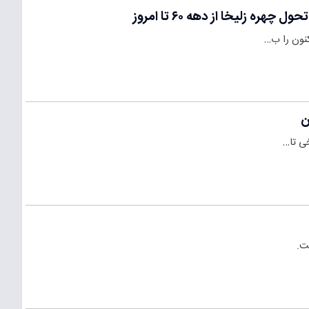
 زلیخا از دهه ۶۰ تا امروز
ن
خی تا…
ت.