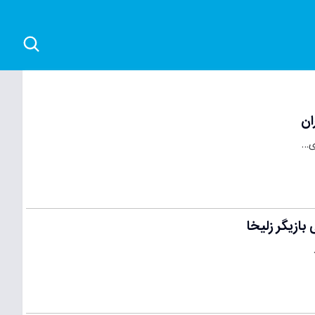
ان
ای…