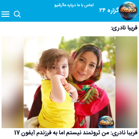
تماس با ما
درباره ما
آرشیو
گزاره ۲۴
فریبا نادری:
فریبا نادری: من ثروتمند نیستم اما به فرزندم آیفون 17