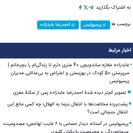
به اشتراک بگذارید :
برچسب ها:
پرسپولیس
احمدرضا عابدزاده
اخبار مرتبط
عابدزاده: مغازه ساندویچی 40 متری دارم تا زندگی‌ام را بچرخانم |
سرپرستی 50 کودک در بهزیستی و اعتراض به بی‌عدالتی مدیران
پرسپولیس
تصویر کم‌تر دیده شدۀ احمدرضا عابدزاده پس از سکتۀ مغزی
پشت‌پرده مخالفت‌ها با انتقال بنزما به الهلال؛ چه کسی مانع این
انتقال جنجالی است؟
پرسپولیس در آستانه دیدار حساس با ۶ غایب تهاجمی؛ مصدومیت،
سرماخوردگی و محرومیت بازیکنان کلیدی