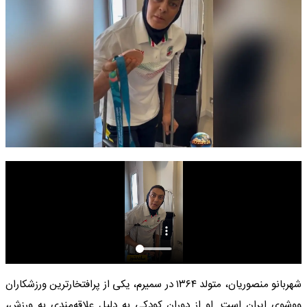
شهربانو منصوریان، متولد ۱۳۶۴ در سمیرم، یکی از پرافتخارترین ورزشکاران
ووشوی ایران است. او از دوران کودکی به دلیل علاقه‌مندی به ورزش،