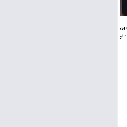
دین
 او