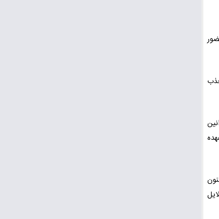
ضور
که جذب
نین
هده
نون
ایل