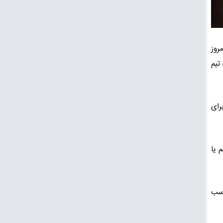
روز
تیم
رای
 یا
اسب