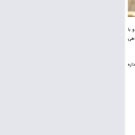
 با
اهی
اره