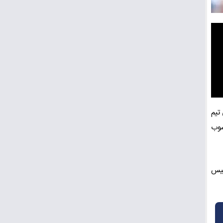
 تیم
سوب
سیس