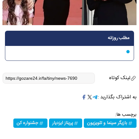
مطلب روزانه
لینک کوتاه
به اشتراک بگذارید :
برچسب ها:
بازیگر سینما و تلویزیون
پریناز ایزدیار
جشنواره کن