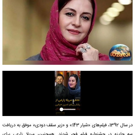
در سال 1392، فیلم‌های «شیار 143» و «زیر سقف دودی» موفق به دریافت
سه جایزه در جشنواره فیلم فجر شدند. همچنین، مریلا زارعی برای