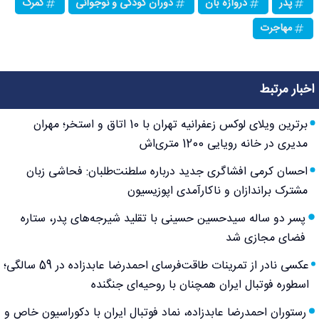
پدر
دروازه بان
دوران کودکی و نوجوانی
گمرک
مهاجرت
اخبار مرتبط
برترین ویلای لوکس زعفرانیه تهران با 10 اتاق و استخر؛ مهران
مدیری در خانه رویایی 1200 متری‌اش
احسان کرمی افشاگری جدید درباره سلطنت‌طلبان: فحاشی زبان
مشترک براندازان و ناکارآمدی اپوزیسیون
پسر دو ساله سیدحسین حسینی با تقلید شیرجه‌های پدر، ستاره
فضای مجازی شد
عکسی نادر از تمرینات طاقت‌فرسای احمدرضا عابدزاده در 59 سالگی؛
اسطوره فوتبال ایران همچنان با روحیه‌ای جنگنده
رستوران احمدرضا عابدزاده، نماد فوتبال ایران با دکوراسیون خاص و