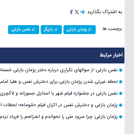
به اشتراک بگذارید :
برچسب ها:
پژمان بازغی
بازیگر
نفس بازغی
اخبار مرتبط
نفس بازغی: از سوالهای تکراری درباره دختر پژمان بازغی خسته‌ا
لحظه غیرتی شدن پژمان بازغی برای دخترش نفس و هلیا امامی
نفس بازغی در جشنواره فیلم شهر با استایل جسورانه و لاکچری
پژمان بازغی و دخترش نفس در اکران فیلم «شوماه»؛ لحظات اح
پژمان بازغی: چرا سرود ملی را نخواندم و اعتراضم را فریاد نزد