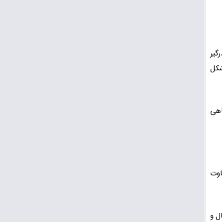
گیر
شکل
اهی
اوت
ل و