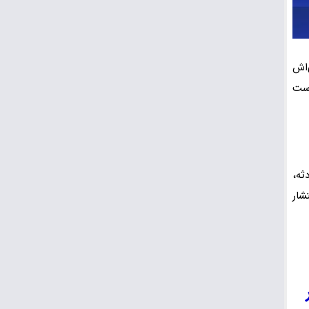
‌اش
است
ثه،
شار