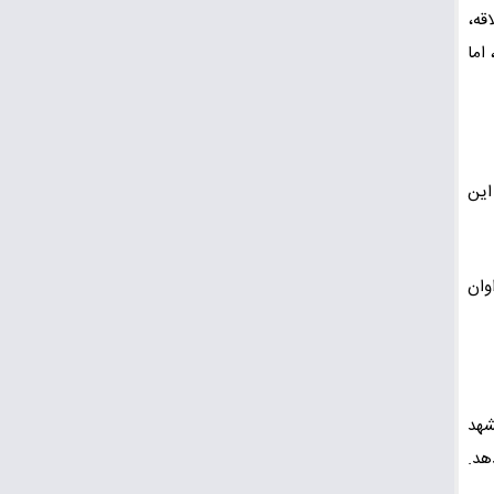
اقه،
اما
این
وان
 مشهد
هد.