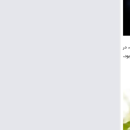
 در
ود،