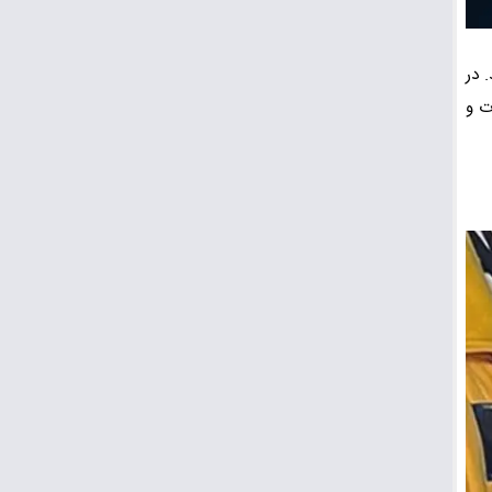
 در
ت و