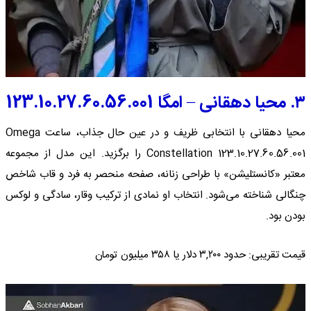
۳. محیا دهقانی – امگا 123.10.27.60.56.001
محیا دهقانی با انتخابی ظریف و در عین حال جذاب، ساعت Omega
Constellation 123.10.27.60.56.001 را برگزید. این مدل از مجموعه
معتبر «کانستلیشن» با طراحی زنانه، صفحه‌ منحصر به فرد و قاب شاخص
چنگالی شناخته می‌شود. انتخاب او نمادی از ترکیب وقار، سادگی و لوکس
بودن بود.
قیمت تقریبی: حدود ۳,۲۰۰ دلار یا ۳۵۸ میلیون تومان