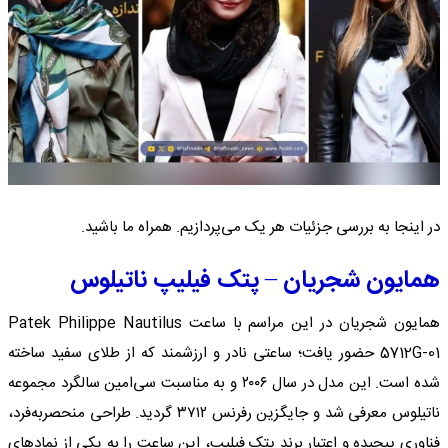
در اینجا به بررسی جزئیات هر یک می‌پردازیم. همراه ما باشید.
همایون شجریان – پتک فیلیپ ناتیلوس
همایون شجریان در این مراسم با ساعت Patek Philippe Nautilus
5712G-01 حضور یافت؛ ساعتی نادر و ارزشمند که از طلای سفید ساخته
شده است. این مدل در سال ۲۰۰۶ و به مناسبت سی‌امین سالگرد مجموعه
ناتیلوس معرفی شد و جایگزین رفرنس ۳۷۱۲ گردید. طراحی منحصربه‌فرد،
فناوری پیچیده و اعتبار برند پتک فیلیپ، این ساعت را به یکی از نمادهای