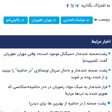
به اشتراک بگذارید :
برچسب ها:
سیامک انصاری
مهران غفوریان
رئالیتی‌شو
اخبار مرتبط
پشت‌صحنه خنده‌دار «سیگنال موجود است»؛ وقتی مهران غفوریان
گفت: تَلسیییدم!
پشت صحنه خنده‌دار و باحال سریال نوستالژی "در حاشیه" را ببینید
و از خنده روده بر شوید
فرار خنده‌دار به سبک جواد رضویان در «در حاشیه»؛سکانسی که
هنوزم خنده به لب‌ها میاره!
پشت صحنه | در حاشیه از بهترین ها برای دیدن!