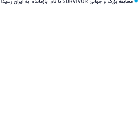
مسابقه بزرگ و جهانی SURVIVOR با نام "بازمانده" به ایران رسید!