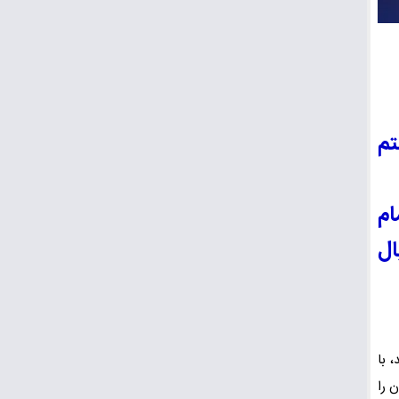
تم
ام
ال
 با
 را