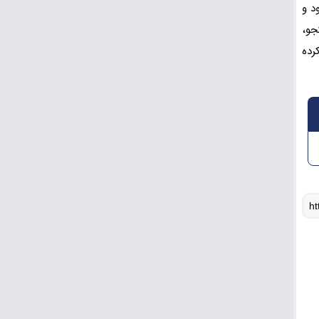
د و
جو،
رده