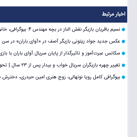
اخبار مرتبط
نسیم باقریان بازیگر نقش الناز در بچه مهندس ۴: بیوگرافی، خانواده، فعالیت‌ها و جدیدترین تصاویر
عکس جدید جواد زیتونی بازیگر آصف در «آوای باران» در سن 67 سالگی | تصاویر تازه و دیدنی
سکانس عبرت‌آموز و تاثیرگذار از پایان سریال آوای باران با 
تغییر چهره بازیگران سریال خواب و بیدار پس از ۲۳ سال | تحول جذاب «عیسی و کبری» در نگاه مخاطبین
بیوگرافی کامل رویا نونهالی، زوج هنری امین حیدری، دخترش خا