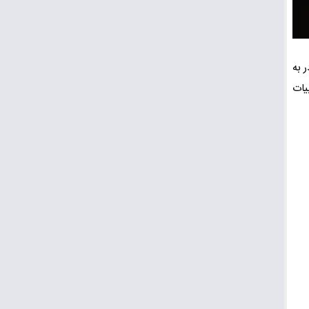
ر به
یات