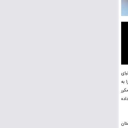
یای
 به
کرر
اده
تان