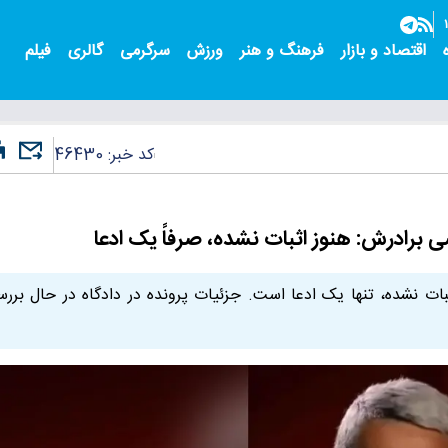
اقتصاد و بازار
فرهنگ و هنر
ورزش
سرگرمی
گالری
فیلم
کد خبر:
46430
برادرش: هنوز اثبات نشده، صرفاً یک ادعا
ات نشده، تنها یک ادعا است. جزئیات پرونده در دادگاه در حال برر