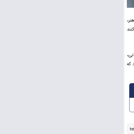
نر،
نند
نی،
 که