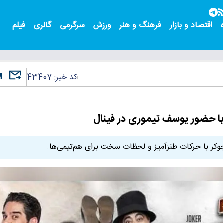
اقتصاد و بازار
فرهنگ و هنر
ورزش
سرگرمی
گالری
فیلم
کد خبر:
43407
با حضور یوسف تیموری در فینال
جوکر با حرکات طنزآمیز و لحظات سخت برای هم‌تیمی‌ها.