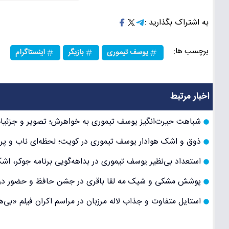
به اشتراک بگذارید :
برچسب ها:
یوسف تیموری
بازیگر
اینستاگرام
اخبار مرتبط
شباهت حیرت‌انگیز یوسف تیموری به خواهرش؛ تصویر و جزئیات ج
ذوق و اشک هوادار یوسف تیموری در کویت؛ لحظه‌ای ناب و پ
استعداد بی‌نظیر یوسف تیموری در بداهه‌گویی برنامه جوکر، اشک
پوشش مشکی و شیک مه لقا باقری در جشن حافظ و حضور در جش
استایل متفاوت و جذاب لاله مرزبان در مراسم اکران فیلم «بی