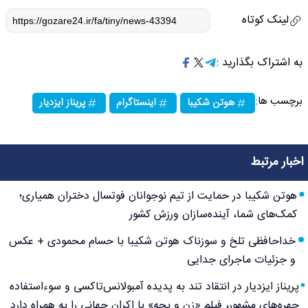
لینک کوتاه
به اشتراک بگذارید :
برچسب ها:
هوتن شکیبا
اینستاگرام
پریناز ایزدیار
اخبار مرتبط
هوتن شکیبا در حمایت از تیم نوجوانان فوتسال دختران همیاری؛
کمک‌های شما، آینده‌سازان ورزش کشور
خداحافظی تلخ و سوزناک هوتن شکیبا با حسام محمودی + عکس
و جزئیات ماجرای جدایی
پریناز ایزدیار در انتقاد تند به پدیده آمبولانس‌تاکسی و سوءاستفاده
چهره‌های مشهور، فیلم «زن و بچه» با اکران جهانی را به همراه دارد