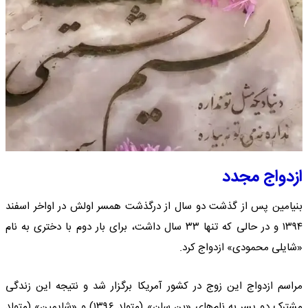
ازدواج مجدد
بنیامین پس از گذشت دو سال از درگذشت همسر اولش در اواخر اسفند
۱۳۹۴ و در حالی که تنها ۳۳ سال داشت، برای بار دوم با دختری به نام
«شایلی محمودی» ازدواج کرد.
مراسم ازدواج این زوج در کشور آمریکا برگزار شد و نتیجه این زندگی
مشترک دو پسر به نام‌های «بن سان» (متولد ۱۳۹۶) و «شایمین» (متولد