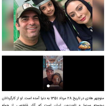
منوچهر هادی در تاریخ 28 مرداد 1351 به دنیا آمده است. او از کارگردانان
برجسته سینما و تلویزیون ایران است که آثار شاخصی از جمله