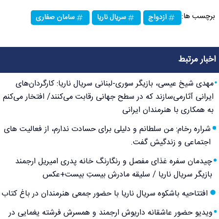
برچسب ها:
ازدواج
سریال ناریا
سامان صفاری
اخبار مرتبط
مهدی شیخ عیسی، بازیگر سوری-لبنانی سریال ناریا: کارگردان‌های
ایرانی آثارمی‌سازند که در سطح جهانی رقابت می‌کنند/ افتخار می‌کنم
به همکاری با هنرمندان ایرانی
شراره رخام: من سلطانم و دلیلی برای حسادت ندارم، از فعالیت های
اجتماعی و زندگیش گفت.
چیدمان سفره غذای مفصل و رنگارنگ خانه پدری امیریل ارجمند
بازیگر سریال ناریا / سلیقه مادرش بیستِ بیست+عکس
افتتاحیه باشکوه سریال ناریا با حضور جمعی هنرمندان در باغ کتاب
ویدیو حضور عاشقانه داریوش ارجمند و همسرش فرشته یغمایی در