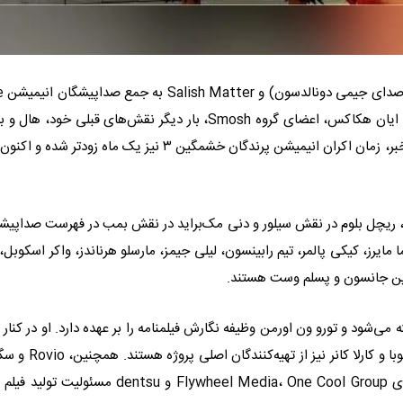
استودیوی پارامونت پ
Angry Birds Movie 3 ملحق شده‌اند. علاوه بر این، آنتونی پدیلا و ایان هکاکس، اعضای گروه Smosh، بار دیگر نقش‌های قبلی خود، 
که در دو قسمت قبلی بازی کرده بودند، تکرار خواهند کرد. در کنار این خبر، زمان اکران انیمیشن پرندگان خشمگین ۳ نیز یک ماه زودتر 
چل بلوم در نقش سیلور و دنی مک‌براید در نقش بمب در فهرست صداپیش
 شده بود. دیگر بازیگران انیمیشن انگری بردز ۳ شامل اما مایرز، کیکی پالمر، تیم رابینسون، لیلی جیمز، مارسلو هرناندز، واکر اسکو
ستین جانسون و پسلم وست هستند.
رگردانی جان رایس ساخته می‌شود و تورو ون اورمن وظیفه نگارش فیلمنامه را بر عهده دارد. او در کنار
ناکاهارا به‌عنوان تهیه‌کننده اجرایی فعالیت می‌کند. جان کوهن، دن چوبا و کارلا کانر
کنار Namit Malhotra و کمپانی Prime Focus Studios با همکاری Flywheel Media، One Cool Group و dentsu مسئول