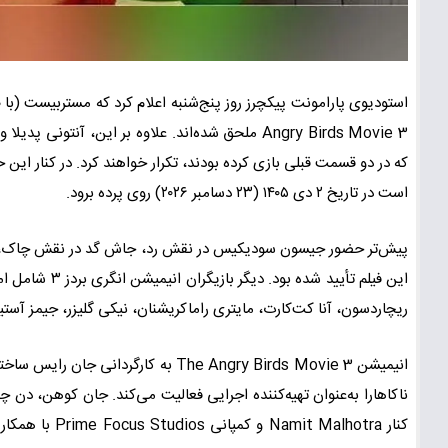
است در تاریخ ۲ دی ۱۴۰۵ (۲۳ دسامبر ۲۰۲۶) روی پرده برود.
پیش‌تر حضور جیسون سودیکیس در نقش رد، جاش گد در نقش چاک، ری
این فیلم تأیید
ریچاردسون، آنا کت‌کارت، مایتری راماکریشنان، نیکی گلیزر، جیمز آ
انیمیشن The Angry Birds Movie 3 به کا