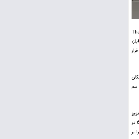
یکچرز روز پنج‌شنبه اعلام کرد که مستربیست (با صدای جیمی دونالدسون) و Salish Matter به جمع صداپیشگان انیمیشن The
هال و بابلز،
شده و اکنون قرار
گان
بل، سم
 تورو
 نیز از تهیه‌کنندگان اصلی پروژه هستند. همچنین، Rovio و سگا در
یت تولید فیلم را بر