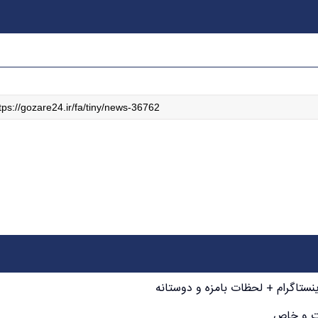
نستاگرام + لحظات بامزه و دوستانه
وت و خاص