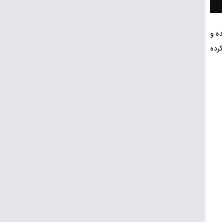
انده و
رده