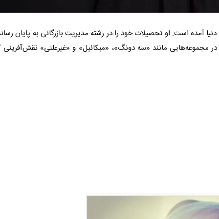
ستوده، بازیگر سینما و تلویزیون، در تاریخ ۲۲ اردیبهشت ۱۳۶۴ به دنیا آمده است. او تحصیلات خود را در رشته مدیریت بازرگانی به پایان رس
 در مجموعه‌هایی مانند «سه دونگ»، «میکائیل» و «غیرعلنی» نقش‌آفرینی ک