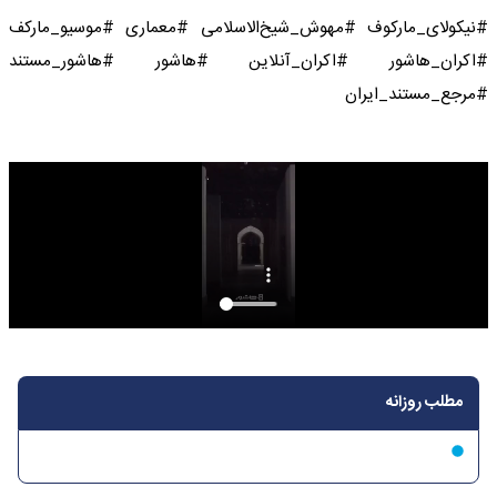
#نیکولای_مارکوف #مهوش_شیخ‌الاسلامی #معماری #موسیو_مارکف
#اکران_هاشور #اکران_آنلاین #هاشور #هاشور_مستند
#مرجع_مستند_ایران
مطلب روزانه