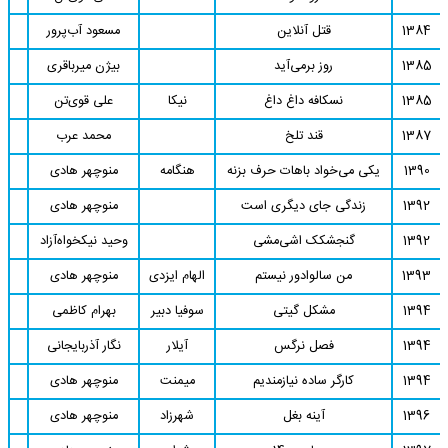
1384
قتل آنلاین
مسعود آب‌پرور
1385
روز برمی‌آید
بیژن میرباقری
1385
نسکافه داغ داغ
نیکا
علی قوی‌تن
1387
قند تلخ
محمد عرب
1390
یکی می‌خواد باهات حرف بزنه
هنگامه
منوچهر هادی
1392
زندگی جای دیگری است
منوچهر هادی
1392
گنجشکک اشی‌مشی
وحید نیکخواه‌آزاد
1393
من سالوادور نیستم
الهام ایزدی
منوچهر هادی
1394
مشکل گیتی
سوفیا دبیر
بهرام کاظمی
1394
فصل نرگس
آیلار
نگار آذربایجانی
1394
کارگر ساده نیازمندیم
میمنت
منوچهر هادی
1396
آینه بغل
شهرزاد
منوچهر هادی