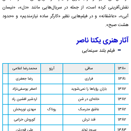
نقش‌آفرینی کرده است، از جمله در سریال‌هایی مانند «دل»، «نیسان
آبی»، «عاشقانه» و در فیلم‌هایی نظیر «کارگر ساده نیازمندیم» و «حدود
هشت صبح».
آثار هنری یکتا ناصر
فیلم بلند سینمایی
1380
ساقی
آرزو
محمدرضا اعلامی
1381
فراری
رضا جعفری
1382
باران رؤیاها را نمی‌شوید
اصغر یوسفی‌نژاد
1382
خانه‌ای در شن
اردشیر افشین راد
1382
عاشق مترسک
روناک
مهدی نوربخش
1382
قند ترش
کوروش خزاعی
1383
سرود تولد
علی قوی‌تن