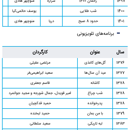
1397
رحمان 1400
شراره
منوچهر هادی
1400
شب طلایی
یوسف حاتمی‌کیا
1401
حدود 8 صبح
دریا
منوچهر هادی
برنامه‌های تلویزیونی
سال
عنوان
کارگردان
1376
گل‌های کاغذی
مرتضی عقیلی
1377
عید آن سال‌ها
سعید ابراهیمی‌فر
1378
کاشانه
قاسم جعفری
1378
شب چراغ
امیر قویدل، جمال شورجه و مجید جوانمرد
1378
پدرخوانده
حمید قدکچیان
1379
با من بمان
حمید لبخنده
1383
لبه تاریکی
سعید سلطانی