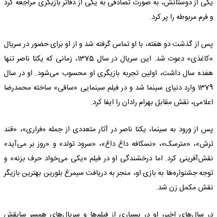
یکی از دوستانش، به صورت تصادفی به یکی از دفاتر بازیگری مراجعه کرد
و فرم مربوطه را پر کرد.
پس از گذشت دو هفته، با او تماس گرفته شد و از او برای حضور در سریال
«کاغذی» دعوت شد. این سریال در سال 1375، زمانی که یکتا ناصر تنها
هفده سال داشت، اولین تجربه بازیگری او محسوب می‌شود. او در سال
1379 وارد دنیای سینما شد و در فیلم سینمایی «ساقی» ساخته محمدرضا
اعلامی، نقش مقابل بهرام رادان را ایفا کرد.
پس از ورود به سینما، یکتا ناصر در آثار متعددی از جمله «فراری»، «قند
ترش»، «مترسک»، «نسکافه داغ داغ»، «سرود تولد» و «روز بر می‌آید»
نقش‌آفرینی کرد. اما درخشندگی او در فیلم «یکی می‌خواد حرف بزنه» و
توجه جشنواره‌ها به بازی او، منجر به دریافت سیمرغ بلورین بهترین بازیگر
نقش مکمل زن شد.
در سال‌های اخیر، او در بسیاری از فیلم‌ها و سریال‌های همسر سابقش