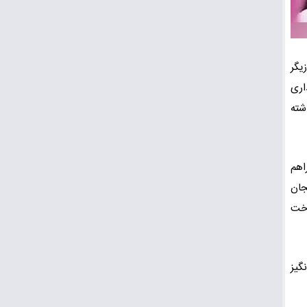
یگر
اری
شته
اهم
جان
اخت
گیز