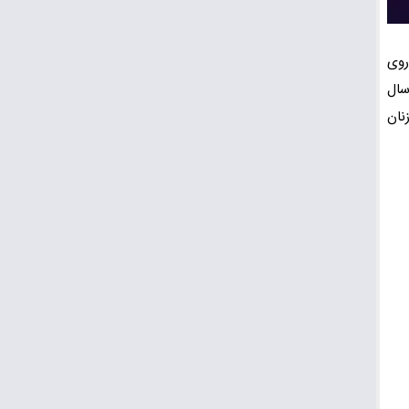
روی
 در سال 1378 رقم خورد. در سال
نان