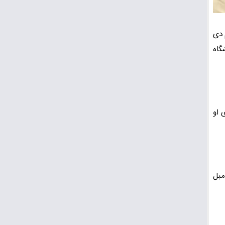
 دی
گاه
 او
مبل