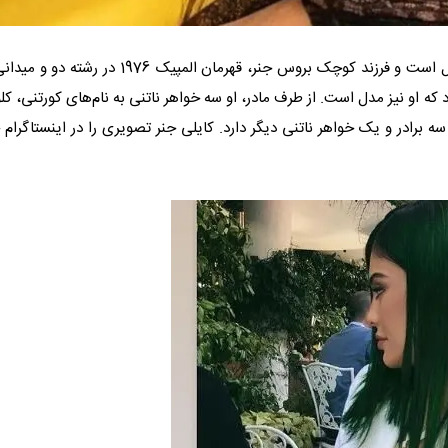
کایلی جنر در تاریخ 10 آگوست 1997 در آمریکا به دنیا آمد. او یک مدل است و فرزند کوچک بروس جنر، قهرمان المپیک 1976 
 که او نیز مدل است. از طرف مادر، او سه خواهر ناتنی به نام‌های کورتنی، کل
سه برادر و یک خواهر ناتنی دیگر دارد. کایلی جنر تصویری را در اینستاگرام 