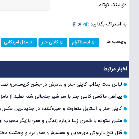
لینک کوتاه
به اشتراک بگذارید :
برچسب ها:
اینستاگرام
کایلی جنر
مدل آمریکایی
اخبار مرتبط
لباس ست جذاب کایلی جنر و مادرش در جشن کریسمس؛ تصاو
پیراهن ماکسی کایلی جنر با سر شیر جنجالی شد؛ تقلید از نامزد 
کایلی جنر با استایل متفاوت و خیره‌کننده در جدیدترین عکس
متین ستوده با شعری زیبا درباره زندگی و عمر؛ بازیگر محبوب ایر
قتل تلخ داریوش مهرجویی و همسرش؛ عمق درد و وحشت دختر 17 ساله در اولین استوری پس از حاد