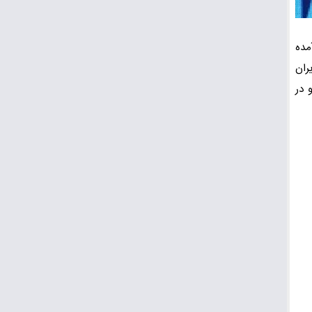
 آمده
ران
 در