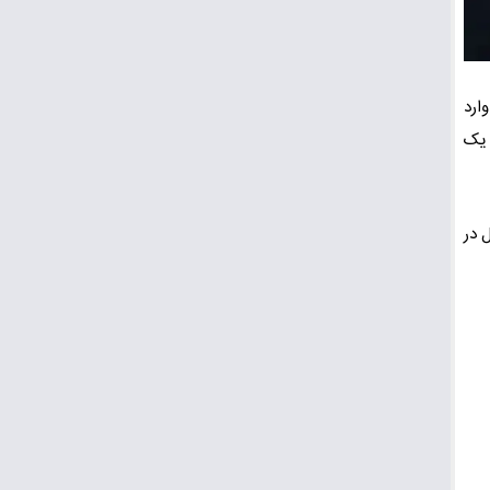
وارد
 یک
 در