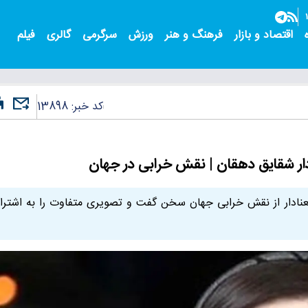
اقتصاد و بازار
فرهنگ و هنر
ورزش
سرگرمی
گالری
فیلم
کد خبر:
13898
دار شقایق دهقان | نقش خرابی در جهان
معنادار از نقش خرابی جهان سخن گفت و تصویری متفاوت را به اشتر