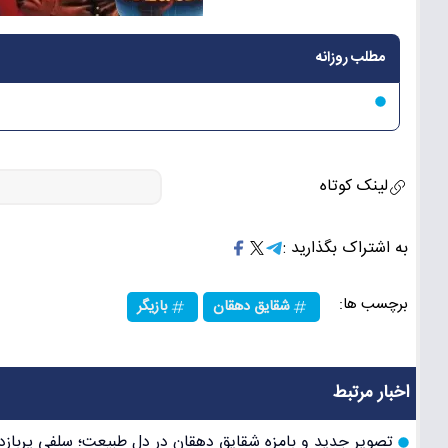
مطلب روزانه
لینک کوتاه
به اشتراک بگذارید :
برچسب ها:
شقایق دهقان
بازیگر
اخبار مرتبط
تصویر جدید و بامزه شقایق دهقان در دل طبیعت؛ سلفی پرباز