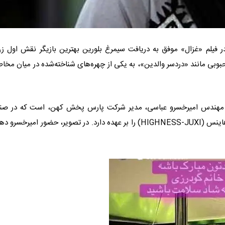
ر فیلم «غزال» موفق به دریافت سیمرغ بلورین بهترین بازیگر نقش اول زن
بوبی مانند «دردسر والدین»، به یکی از چهره‌های شناخته‌شده در میان مخاط
 الهیه تهران است. او مهندس امیرخسرو عباسی، مدیر شرکت پارس پخش کهن، است که در 
آرایشی و بهداشتی، تولید ۱۲۰ نوع کالای ایرانی با برندهای ژاکسی و هاینس (HIGHNESS-JUXI) را بر عهده دارد. در تصویر، حضور امیر