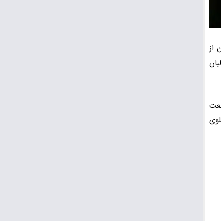
 از
بان
صنعت
خسرو دهلوی