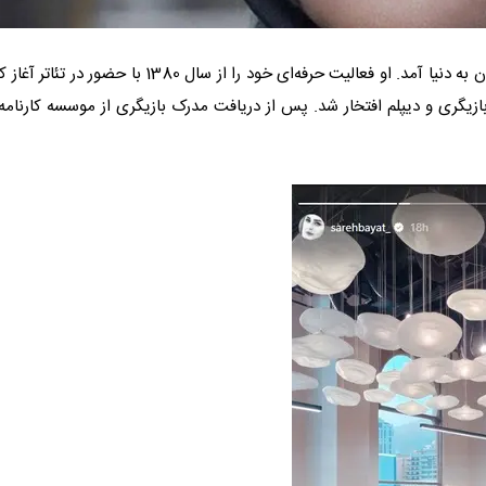
ساره بیات، بازیگر زن سینما و تلویزیون، در تاریخ 14 مهر 1358 در تهران به دنیا آمد. او فعالیت حرفه‌ای خود را از سال 1380 با حض
زیگری و دیپلم افتخار شد. پس از دریافت مدرک بازیگری از موسسه کارنامه،