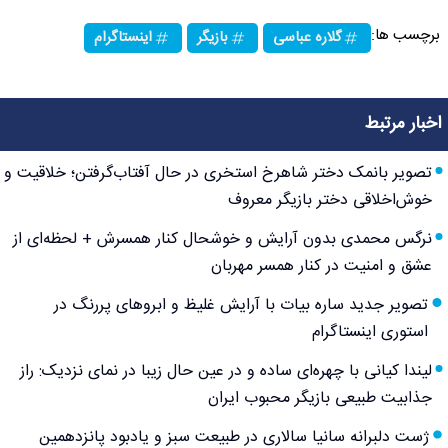
برچسب ها:
گلاره عباسی
بازیگر
اینستاگرام
اخبار مرتبط
تصویر بانمک دختر شاهرخ استخری در حال آفتاب‌گرفتن؛ خلاقیت و
خوش‌اخلاقی دختر بازیگر معروف
نرگس محمدی بدون آرایش و خوشحال کنار همسرش + لحظه‌ای از
عشق و امنیت در کنار همسر مهربان
تصویر جدید ساره بیات با آرایش غلیظ و ابروهای پررنگ در
استوری اینستاگرام
لیندا کیانی با چهره‌ای ساده و در عین حال زیبا در نمای نزدیک: راز
جذابیت طبیعی بازیگر محبوب ایران
ژست دلبرانه سانیا سالاری در طبیعت سبز و یادبود پانزدهمین