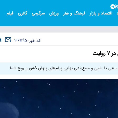
اقتصاد و بازار
فرهنگ و هنر
ورزش
سرگرمی
گالری
فیلم
کد خبر:
36595
وایت