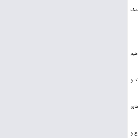
کمک
هیم
د و
های
ح و