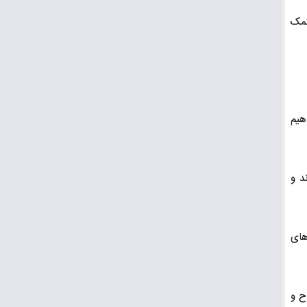
کمک
هیم
د و
های
ح و