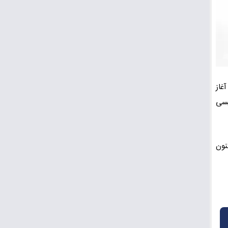
تهران آغاز
یسی
نون